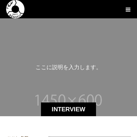
こ
こ
に
説
明
を
入
力
し
ま
す
。
INTERVIEW